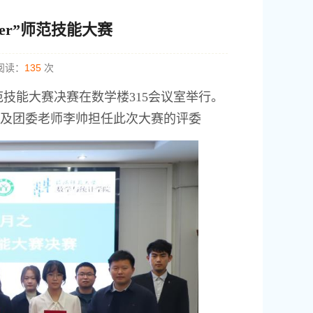
er”师范技能大赛
读：
135
次
师范技能大赛决赛在数学楼315会议室举行。
以及团委老师李帅担任此次大赛的评委